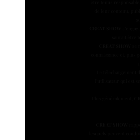
être tenus responsables
de leur contenu, publi
s
CREAT SHOW
s’engage 
saurait être 
CREAT SHOW
se r
connaissance et, plus g
Le téléchargement de
l’utilisateur qui es
Plus généralement,
C
CREAT SHOW
rappe
lesquels peuvent condui