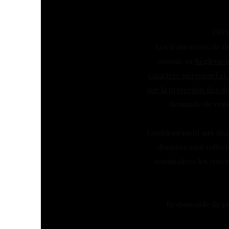
DON
Les traitements de d
soumis au
Règlement
caractère personnel et 
sur la protection des d
demande de rense
Conformément aux dispo
données sont collecté
nominatives les conce
Responsable de pu