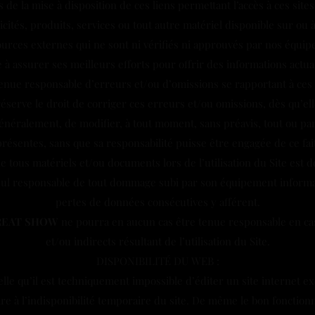
 de la mise à disposition de ces liens permettant l’accès à ces sites
cités, produits, services ou tout autre matériel disponible sur ou à
ources externes qui ne sont ni vérifiés ni approuvés par nos équipe
à assurer ses meilleurs efforts pour offrir des informations actual
tenue responsable d’erreurs et/ou d’omissions se rapportant à ces
éserve le droit de corriger ces erreurs et/ou omissions, dès qu’ell
énéralement, de modifier, à tout moment, sans préavis, tout ou part
présentes, sans que sa responsabilité puisse être engagée de ce fait
 tous matériels et/ou documents lors de l’utilisation du Site est de
t seul responsable de tout dommage subi par son équipement informa
pertes de données consécutives y afférent.
REAT SHOW
ne pourra en aucun cas être tenue responsable en c
et/ou indirects résultant de l’utilisation du Site.
DISPONIBILITÉ DU WEB :
lle qu’il est techniquement impossible d’éditer un site internet e
re à l’indisponibilité temporaire du site. De même le bon fonction