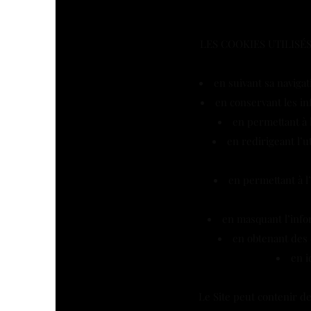
LES COOKIES UTILISÉ
en suivant sa navigati
en conservant les in
en permettant à 
en redirigeant l’u
en permettant à l
en masquant l’inform
en obtenant des 
en i
Le Site peut contenir d