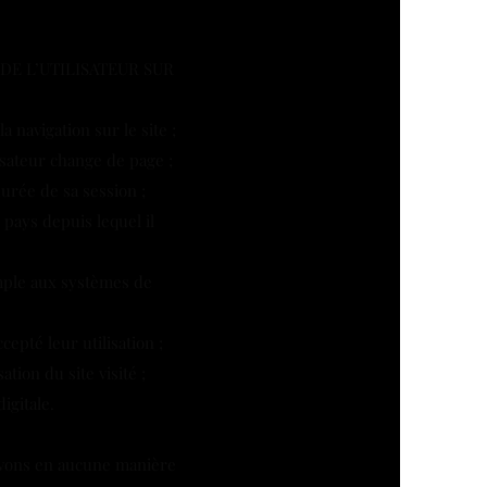
DE L’UTILISATEUR SUR
a navigation sur le site ;
isateur change de page ;
urée de sa session ;
u pays depuis lequel il
emple aux systèmes de
cepté leur utilisation ;
tion du site visité ;
igitale.
ouvons en aucune manière