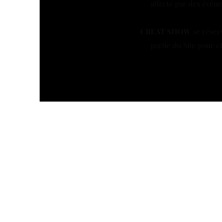
affecté par des évén
CREAT SHOW
se réser
partie du Site pour e