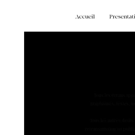
Accueil
Presentat
Tous les écrans appa
graphismes, textes, im
Tous les autres droits
retransmission ou public