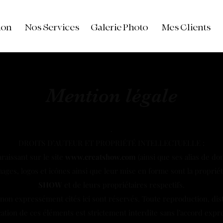
ion
Nos Services
Galerie Photo
Mes Clients
Mention légale
.
DROITS D’AUTEUR ET PROPRIÉTÉ INTELLECTUELLE :
raissant sur le site
www.creatshow.com
(ainsi que ses alias de do
ages, logos et icônes ainsi que leur mise en forme sont la proprié
SHOW
et de leurs propriétaires respectifs.
 non expressément cités ici sont réservés. Toute reproduction, dist
ation de ces éléments est strictement interdite sans l’accord expres