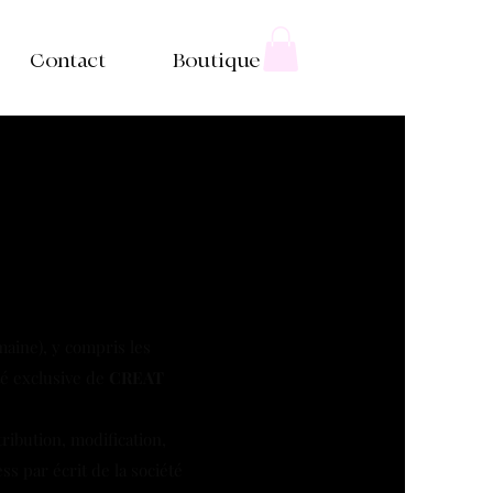
Contact
Boutique
maine), y compris les
té exclusive de
CREAT
ribution, modification,
s par écrit de la société