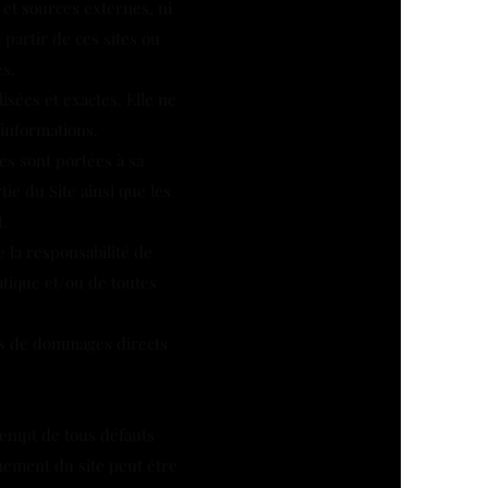
 et sources externes, ni
 partir de ces sites ou
s.
isées et exactes. Elle ne
 informations.
es sont portées à sa
ie du Site ainsi que les
.
 la responsabilité de
tique et/ou de toutes
as de dommages directs
xempt de tous défauts
nement du site peut être