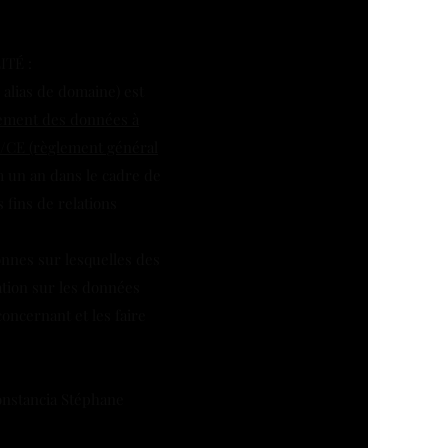
TÉ :
 alias de domaine) est
itement des données à
46/CE (règlement général
un an dans le cadre de
fins de relations
nnes sur lesquelles des
cation sur les données
oncernant et les faire
onstancia Stéphane