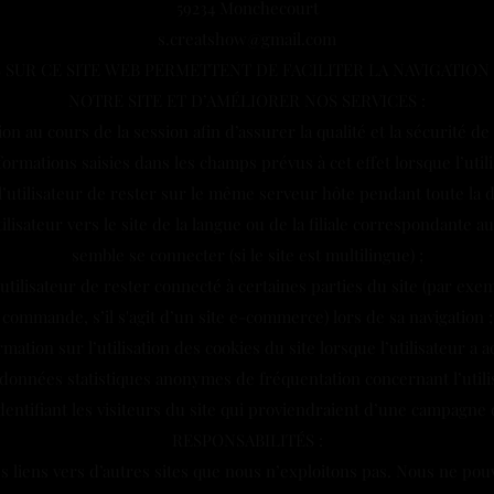
59234 Monchecourt
s.creatshow@gmail.com
S SUR CE SITE WEB PERMETTENT DE FACILITER LA NAVIGATION 
NOTRE SITE ET D’AMÉLIORER NOS SERVICES :
on au cours de la session afin d’assurer la qualité et la sécurité de l
formations saisies dans les champs prévus à cet effet lorsque l’util
l’utilisateur de rester sur le même serveur hôte pendant toute la d
tilisateur vers le site de la langue ou de la filiale correspondante a
semble se connecter (si le site est multilingue) ;
’utilisateur de rester connecté à certaines parties du site (par ex
commande, s’il s'agit d’un site e-commerce) lors de sa navigation ;
ation sur l’utilisation des cookies du site lorsque l’utilisateur a ac
données statistiques anonymes de fréquentation concernant l’utilisa
dentifiant les visiteurs du site qui proviendraient d’une campagne d
RESPONSABILITÉS :
es liens vers d’autres sites que nous n’exploitons pas. Nous ne p