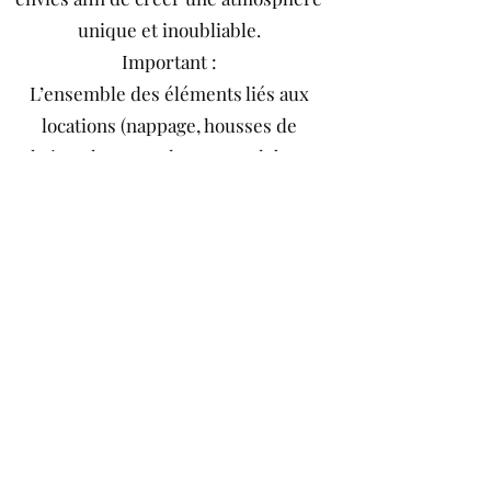
unique et inoubliable.
Important :
L’ensemble des éléments liés aux
locations (nappage, housses de
chaises, housses de mange-debout,
vaisselle, personnalisation (stickers,
marques place, panneau de
bienvenue, plan de table, bar à
champagne etc.) sont assurés par
des prestataires extérieur. Ces
prestations ne sont pas incluses
dans l’offre de scénographie et font
l’objet d’une facturation
complémentaire.
Tarif évolutif